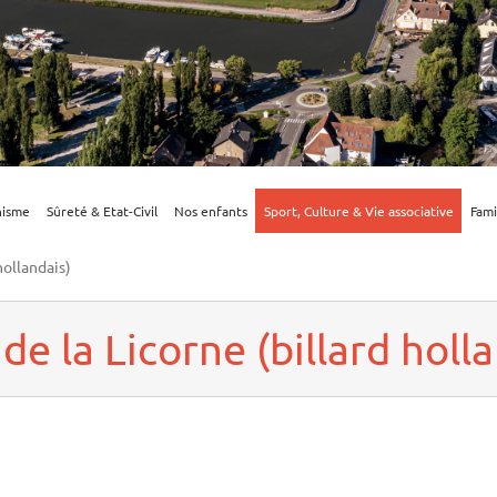
nisme
Sûreté & Etat-Civil
Nos enfants
Sport, Culture & Vie associative
Fami
hollandais)
de la Licorne (billard holl