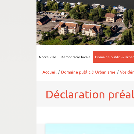
Notre ville
Démocratie locale
Domaine public & Urba
Accueil
/
Domaine public & Urbanisme
/
Vos dé
Déclaration préa