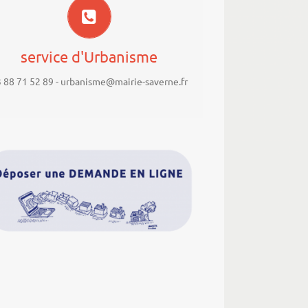
lundi toute la journée
mardi et mercredi après-midi
service d'Urbanisme
jeudi matin
 88 71 52 89 - urbanisme@mairie-saverne.fr