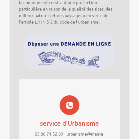
la commune nécessitant une protection
particulière en raison de la qualité des sites, des
milieux naturels et des paysages » en vertu de
l’article L.111-5-2 du code de l’urbanisme.
accueil sur rendez-vous :
Lundi toute la journée
Mardi et mercredi après-midi
jeudi matin
service d'Urbanisme
permanence téléphonique :
Lundi toute la journée
03 88 71 52 89 - urbanisme@mairie-
Mardi et mercredi après-midi