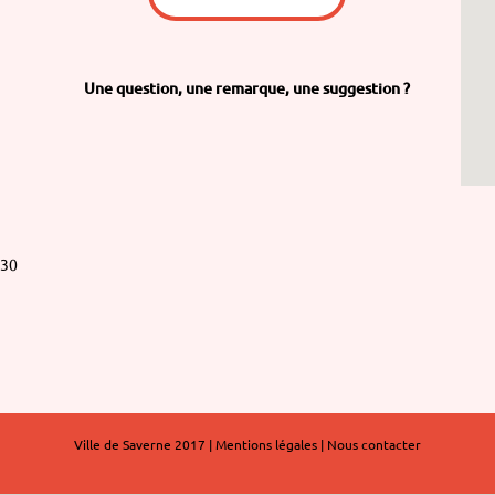
Une question,
une remarque,
une suggestion ?
h30
Ville de Saverne 2017 |
Mentions légales
|
Nous contacter