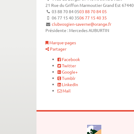
21 Rue du Griffon
Marmoutier
Grand Est
67440
03 88 70 84 05
03 88 70 84 05
06 77 15 40 35
06 77 15 40 35
clubvosgien-saverne@orange.fr
Présidente : Mercedes AUBURTIN
Marque-pages
Partager
Facebook
Twitter
Google+
Tumblr
LinkedIn
Mail