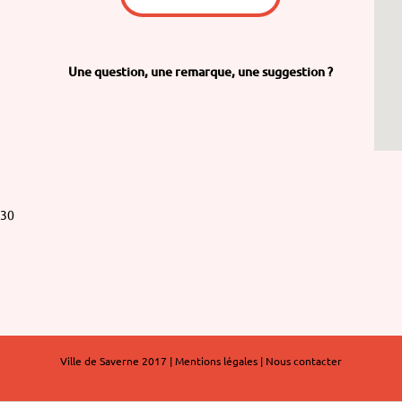
Une question,
une remarque,
une suggestion ?
h30
Ville de Saverne 2017 |
Mentions légales
|
Nous contacter