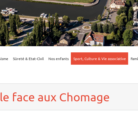
nisme
Sûreté & Etat-Civil
Nos enfants
Sport, Culture & Vie associative
Fami
lle face aux Chomage