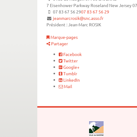
7 Eisenhower Parkway
Roseland
New Jersey
0
07 83 67 56 29
07 83 67 56 29
jeanmarcrosik@snc.asso.fr
Président : Jean-Marc ROSIK
Marque-pages
Partager
Facebook
Twitter
Google+
Tumblr
LinkedIn
Mail