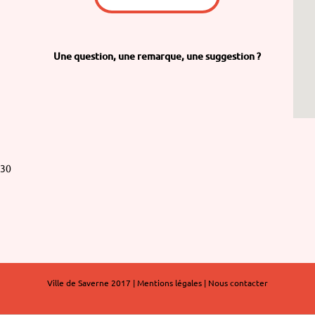
Une question,
une remarque,
une suggestion ?
h30
Ville de Saverne 2017 |
Mentions légales
|
Nous contacter